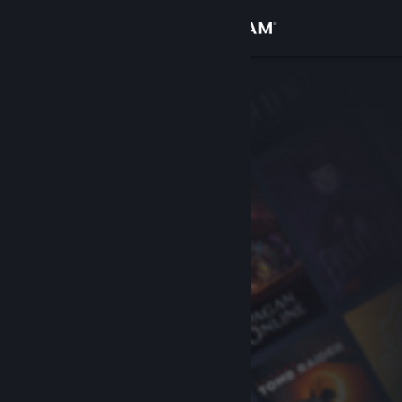
เข้าสู่ระบบ
ร้านค้า
ชุมชน
เกี่ยวกับ
ฝ่ายสนับสนุน
เปลี่ยนภาษา
รับแอป Steam แบบพกพา
ชมเว็บไซต์สำหรับเดสก์ท็อป