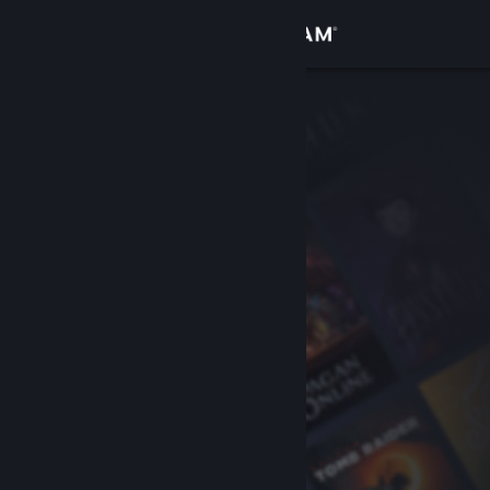
เข้าสู่ระบบ
ร้านค้า
ชุมชน
เกี่ยวกับ
ฝ่ายสนับสนุน
เปลี่ยนภาษา
รับแอป Steam แบบพกพา
ชมเว็บไซต์สำหรับเดสก์ท็อป