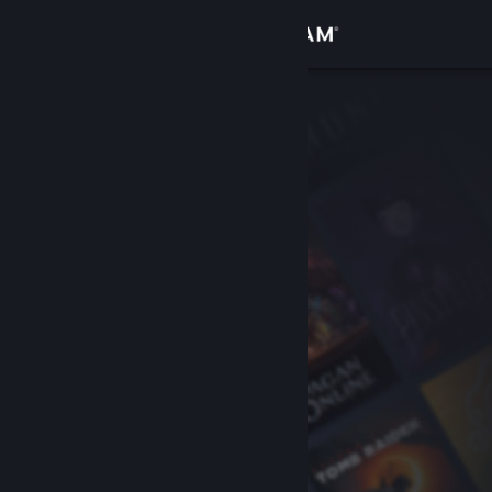
เข้าสู่ระบบ
ร้านค้า
ชุมชน
เกี่ยวกับ
ฝ่ายสนับสนุน
เปลี่ยนภาษา
รับแอป Steam แบบพกพา
ชมเว็บไซต์สำหรับเดสก์ท็อป