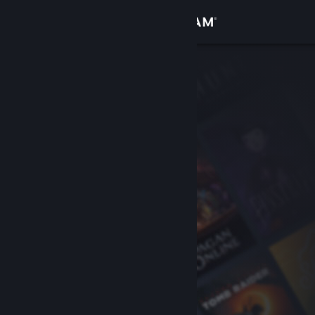
เข้าสู่ระบบ
ร้านค้า
ชุมชน
เกี่ยวกับ
ฝ่ายสนับสนุน
เปลี่ยนภาษา
รับแอป Steam แบบพกพา
ชมเว็บไซต์สำหรับเดสก์ท็อป