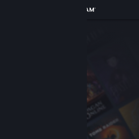
เข้าสู่ระบบ
ร้านค้า
ชุมชน
เกี่ยวกับ
ฝ่ายสนับสนุน
เปลี่ยนภาษา
รับแอป Steam แบบพกพา
ชมเว็บไซต์สำหรับเดสก์ท็อป