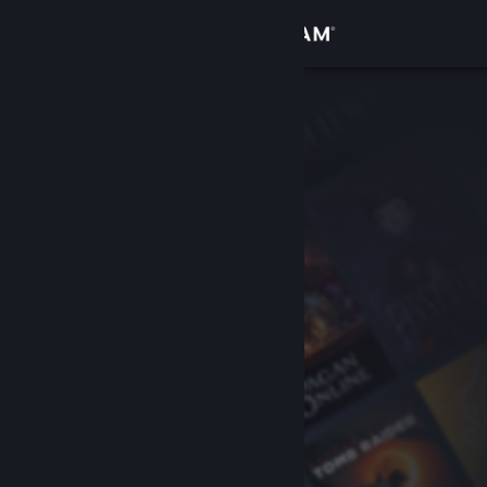
เข้าสู่ระบบ
ร้านค้า
ชุมชน
เกี่ยวกับ
ฝ่ายสนับสนุน
เปลี่ยนภาษา
รับแอป Steam แบบพกพา
ชมเว็บไซต์สำหรับเดสก์ท็อป