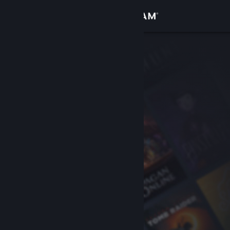
เข้าสู่ระบบ
ร้านค้า
ชุมชน
เกี่ยวกับ
ฝ่ายสนับสนุน
เปลี่ยนภาษา
รับแอป Steam แบบพกพา
ชมเว็บไซต์สำหรับเดสก์ท็อป