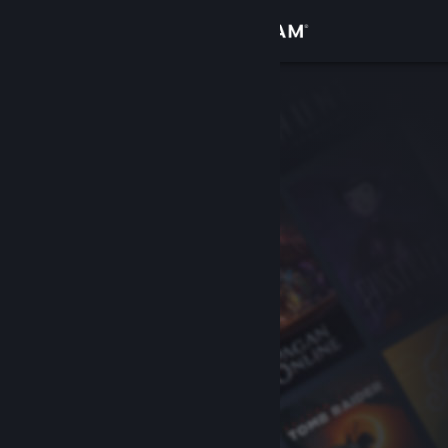
เข้าสู่ระบบ
ร้านค้า
ชุมชน
เกี่ยวกับ
ฝ่ายสนับสนุน
เปลี่ยนภาษา
รับแอป Steam แบบพกพา
ชมเว็บไซต์สำหรับเดสก์ท็อป