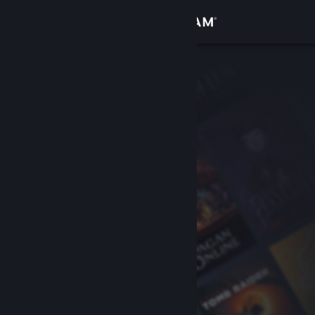
เข้าสู่ระบบ
ร้านค้า
ชุมชน
เกี่ยวกับ
ฝ่ายสนับสนุน
เปลี่ยนภาษา
รับแอป Steam แบบพกพา
ชมเว็บไซต์สำหรับเดสก์ท็อป