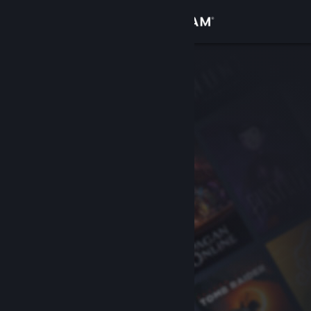
เข้าสู่ระบบ
ร้านค้า
ชุมชน
เกี่ยวกับ
ฝ่ายสนับสนุน
เปลี่ยนภาษา
รับแอป Steam แบบพกพา
ชมเว็บไซต์สำหรับเดสก์ท็อป