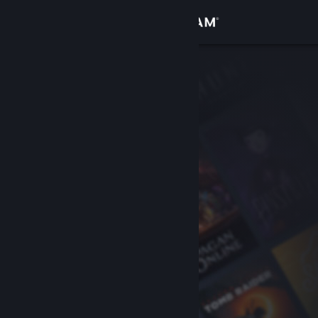
เข้าสู่ระบบ
ร้านค้า
ชุมชน
เกี่ยวกับ
ฝ่ายสนับสนุน
เปลี่ยนภาษา
รับแอป Steam แบบพกพา
ชมเว็บไซต์สำหรับเดสก์ท็อป