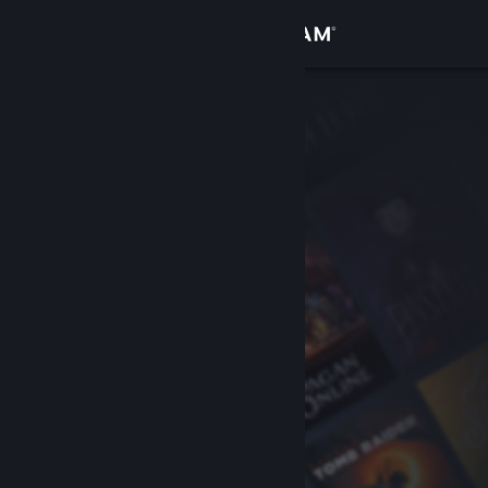
เข้าสู่ระบบ
ร้านค้า
ชุมชน
เกี่ยวกับ
ฝ่ายสนับสนุน
เปลี่ยนภาษา
รับแอป Steam แบบพกพา
ชมเว็บไซต์สำหรับเดสก์ท็อป