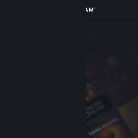
เข้าสู่ระบบ
ร้านค้า
ชุมชน
เกี่ยวกับ
ฝ่ายสนับสนุน
เปลี่ยนภาษา
รับแอป Steam แบบพกพา
ชมเว็บไซต์สำหรับเดสก์ท็อป