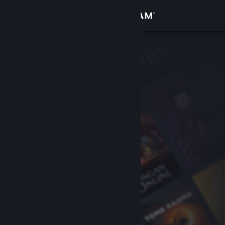
เข้าสู่ระบบ
ร้านค้า
ชุมชน
เกี่ยวกับ
ฝ่ายสนับสนุน
เปลี่ยนภาษา
รับแอป Steam แบบพกพา
ชมเว็บไซต์สำหรับเดสก์ท็อป