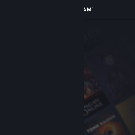
เข้าสู่ระบบ
ร้านค้า
ชุมชน
เกี่ยวกับ
ฝ่ายสนับสนุน
เปลี่ยนภาษา
รับแอป Steam แบบพกพา
ชมเว็บไซต์สำหรับเดสก์ท็อป