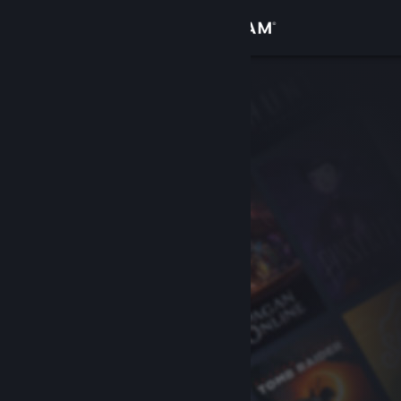
เข้าสู่ระบบ
ร้านค้า
ชุมชน
เกี่ยวกับ
ฝ่ายสนับสนุน
เปลี่ยนภาษา
รับแอป Steam แบบพกพา
ชมเว็บไซต์สำหรับเดสก์ท็อป