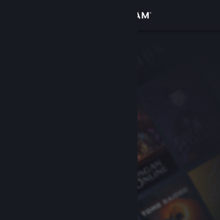
เข้าสู่ระบบ
ร้านค้า
ชุมชน
เกี่ยวกับ
ฝ่ายสนับสนุน
เปลี่ยนภาษา
รับแอป Steam แบบพกพา
ชมเว็บไซต์สำหรับเดสก์ท็อป