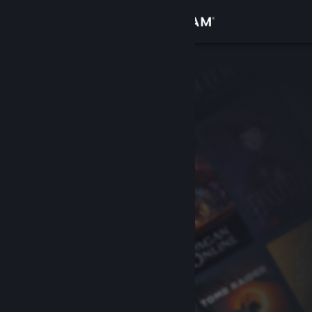
เข้าสู่ระบบ
ร้านค้า
ชุมชน
เกี่ยวกับ
ฝ่ายสนับสนุน
เปลี่ยนภาษา
รับแอป Steam แบบพกพา
ชมเว็บไซต์สำหรับเดสก์ท็อป