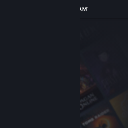
เข้าสู่ระบบ
ร้านค้า
ชุมชน
เกี่ยวกับ
ฝ่ายสนับสนุน
เปลี่ยนภาษา
รับแอป Steam แบบพกพา
ชมเว็บไซต์สำหรับเดสก์ท็อป