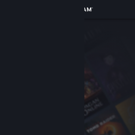
เข้าสู่ระบบ
ร้านค้า
ชุมชน
เกี่ยวกับ
ฝ่ายสนับสนุน
เปลี่ยนภาษา
รับแอป Steam แบบพกพา
ชมเว็บไซต์สำหรับเดสก์ท็อป