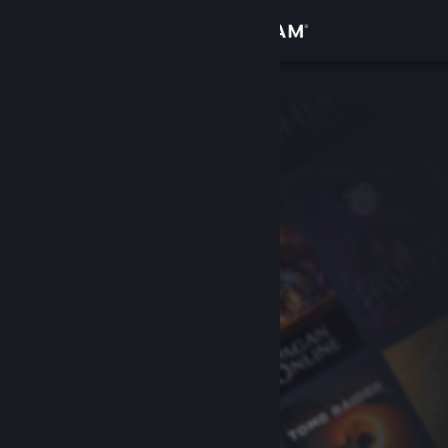
เข้าสู่ระบบ
ร้านค้า
ชุมชน
เกี่ยวกับ
ฝ่ายสนับสนุน
เปลี่ยนภาษา
รับแอป Steam แบบพกพา
ชมเว็บไซต์สำหรับเดสก์ท็อป