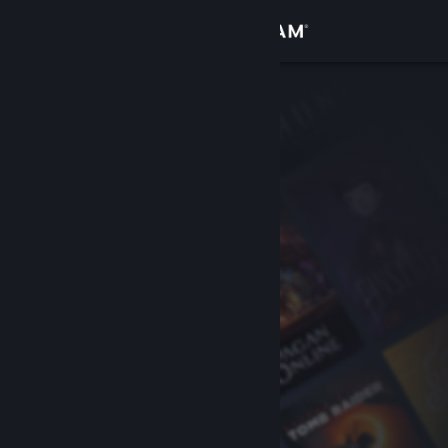
เข้าสู่ระบบ
ร้านค้า
ชุมชน
เกี่ยวกับ
ฝ่ายสนับสนุน
เปลี่ยนภาษา
รับแอป Steam แบบพกพา
ชมเว็บไซต์สำหรับเดสก์ท็อป