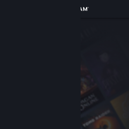
เข้าสู่ระบบ
ร้านค้า
ชุมชน
เกี่ยวกับ
ฝ่ายสนับสนุน
เปลี่ยนภาษา
รับแอป Steam แบบพกพา
ชมเว็บไซต์สำหรับเดสก์ท็อป