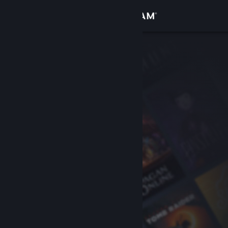
เข้าสู่ระบบ
ร้านค้า
ชุมชน
เกี่ยวกับ
ฝ่ายสนับสนุน
เปลี่ยนภาษา
รับแอป Steam แบบพกพา
ชมเว็บไซต์สำหรับเดสก์ท็อป