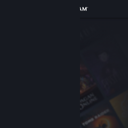
เข้าสู่ระบบ
ร้านค้า
ชุมชน
เกี่ยวกับ
ฝ่ายสนับสนุน
เปลี่ยนภาษา
รับแอป Steam แบบพกพา
ชมเว็บไซต์สำหรับเดสก์ท็อป