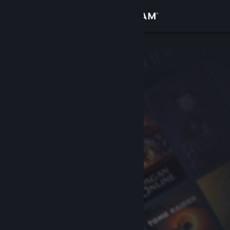
เข้าสู่ระบบ
ร้านค้า
ชุมชน
เกี่ยวกับ
ฝ่ายสนับสนุน
เปลี่ยนภาษา
รับแอป Steam แบบพกพา
ชมเว็บไซต์สำหรับเดสก์ท็อป