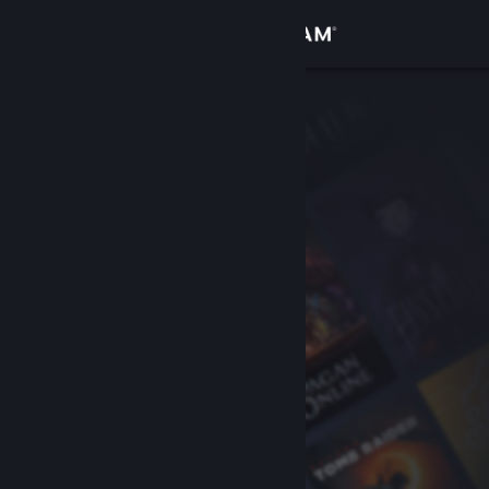
เข้าสู่ระบบ
ร้านค้า
ชุมชน
เกี่ยวกับ
ฝ่ายสนับสนุน
เปลี่ยนภาษา
รับแอป Steam แบบพกพา
ชมเว็บไซต์สำหรับเดสก์ท็อป