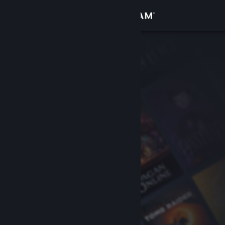
เข้าสู่ระบบ
ร้านค้า
ชุมชน
เกี่ยวกับ
ฝ่ายสนับสนุน
เปลี่ยนภาษา
รับแอป Steam แบบพกพา
ชมเว็บไซต์สำหรับเดสก์ท็อป