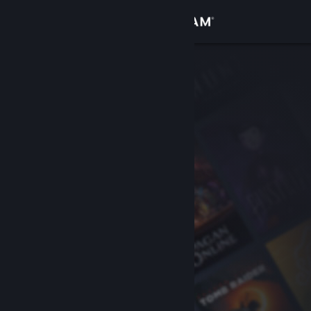
เข้าสู่ระบบ
ร้านค้า
ชุมชน
เกี่ยวกับ
ฝ่ายสนับสนุน
เปลี่ยนภาษา
รับแอป Steam แบบพกพา
ชมเว็บไซต์สำหรับเดสก์ท็อป