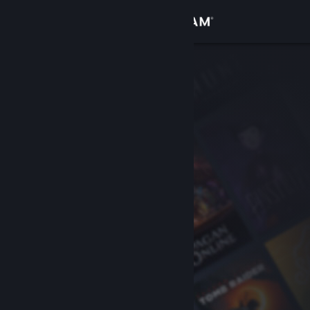
เข้าสู่ระบบ
ร้านค้า
ชุมชน
เกี่ยวกับ
ฝ่ายสนับสนุน
เปลี่ยนภาษา
รับแอป Steam แบบพกพา
ชมเว็บไซต์สำหรับเดสก์ท็อป