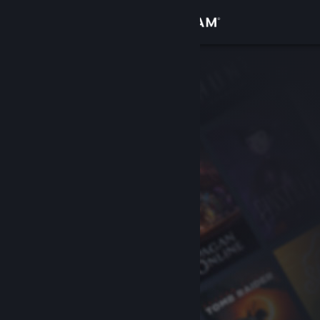
เข้าสู่ระบบ
ร้านค้า
ชุมชน
เกี่ยวกับ
ฝ่ายสนับสนุน
เปลี่ยนภาษา
รับแอป Steam แบบพกพา
ชมเว็บไซต์สำหรับเดสก์ท็อป