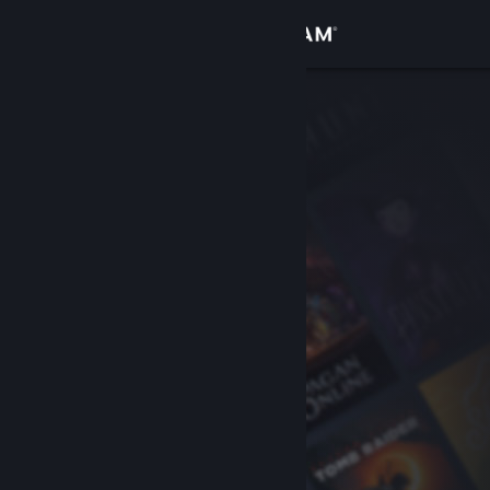
เข้าสู่ระบบ
ร้านค้า
ชุมชน
เกี่ยวกับ
ฝ่ายสนับสนุน
เปลี่ยนภาษา
รับแอป Steam แบบพกพา
ชมเว็บไซต์สำหรับเดสก์ท็อป