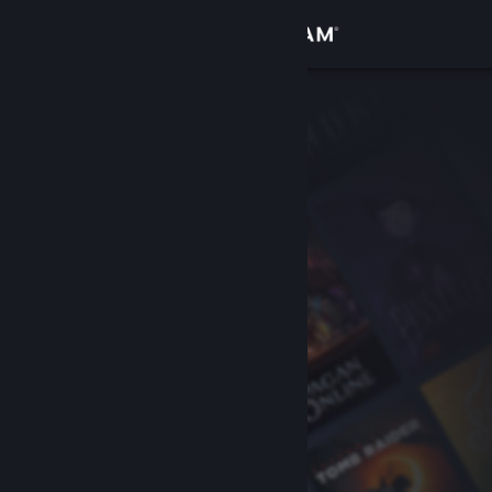
เข้าสู่ระบบ
ร้านค้า
ชุมชน
เกี่ยวกับ
ฝ่ายสนับสนุน
เปลี่ยนภาษา
รับแอป Steam แบบพกพา
ชมเว็บไซต์สำหรับเดสก์ท็อป