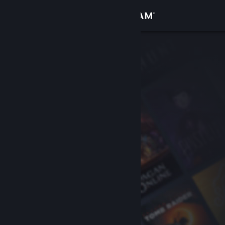
เข้าสู่ระบบ
ร้านค้า
ชุมชน
เกี่ยวกับ
ฝ่ายสนับสนุน
เปลี่ยนภาษา
รับแอป Steam แบบพกพา
ชมเว็บไซต์สำหรับเดสก์ท็อป