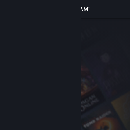
เข้าสู่ระบบ
ร้านค้า
ชุมชน
เกี่ยวกับ
ฝ่ายสนับสนุน
เปลี่ยนภาษา
รับแอป Steam แบบพกพา
ชมเว็บไซต์สำหรับเดสก์ท็อป