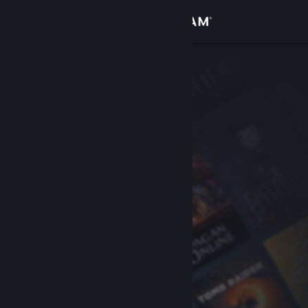
เข้าสู่ระบบ
ร้านค้า
ชุมชน
เกี่ยวกับ
ฝ่ายสนับสนุน
เปลี่ยนภาษา
รับแอป Steam แบบพกพา
ชมเว็บไซต์สำหรับเดสก์ท็อป