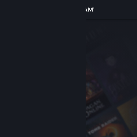
เข้าสู่ระบบ
ร้านค้า
ชุมชน
เกี่ยวกับ
ฝ่ายสนับสนุน
เปลี่ยนภาษา
รับแอป Steam แบบพกพา
ชมเว็บไซต์สำหรับเดสก์ท็อป