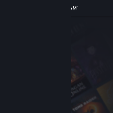
เข้าสู่ระบบ
ร้านค้า
ชุมชน
เกี่ยวกับ
ฝ่ายสนับสนุน
เปลี่ยนภาษา
รับแอป Steam แบบพกพา
ชมเว็บไซต์สำหรับเดสก์ท็อป