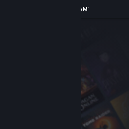
เข้าสู่ระบบ
ร้านค้า
ชุมชน
เกี่ยวกับ
ฝ่ายสนับสนุน
เปลี่ยนภาษา
รับแอป Steam แบบพกพา
ชมเว็บไซต์สำหรับเดสก์ท็อป