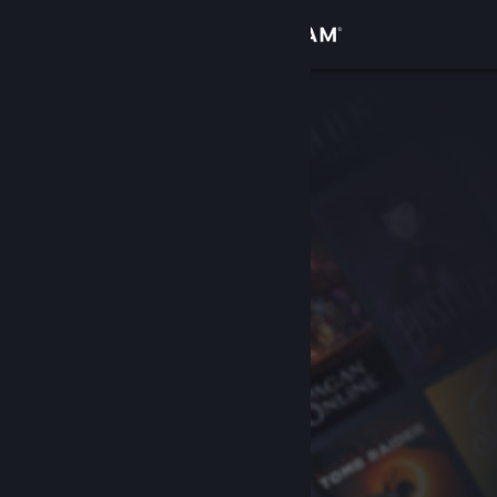
เข้าสู่ระบบ
ร้านค้า
ชุมชน
เกี่ยวกับ
ฝ่ายสนับสนุน
เปลี่ยนภาษา
รับแอป Steam แบบพกพา
ชมเว็บไซต์สำหรับเดสก์ท็อป