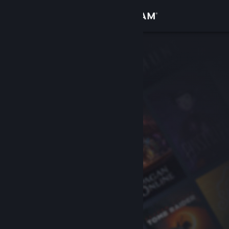
เข้าสู่ระบบ
ร้านค้า
ชุมชน
เกี่ยวกับ
ฝ่ายสนับสนุน
เปลี่ยนภาษา
รับแอป Steam แบบพกพา
ชมเว็บไซต์สำหรับเดสก์ท็อป