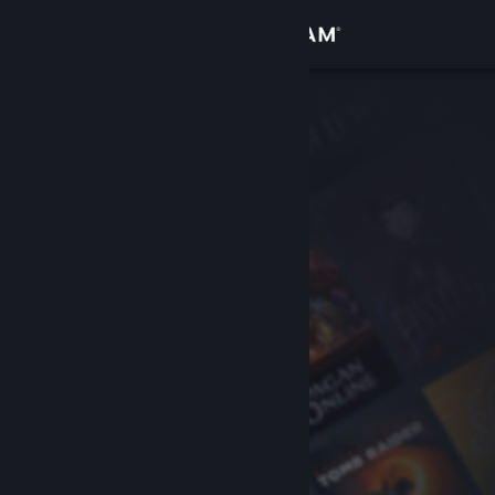
เข้าสู่ระบบ
ร้านค้า
ชุมชน
เกี่ยวกับ
ฝ่ายสนับสนุน
เปลี่ยนภาษา
รับแอป Steam แบบพกพา
ชมเว็บไซต์สำหรับเดสก์ท็อป