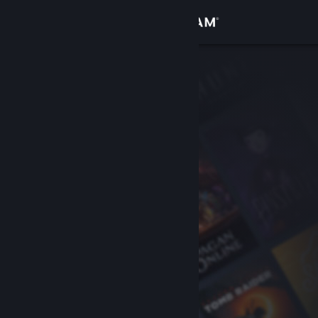
เข้าสู่ระบบ
ร้านค้า
ชุมชน
เกี่ยวกับ
ฝ่ายสนับสนุน
เปลี่ยนภาษา
รับแอป Steam แบบพกพา
ชมเว็บไซต์สำหรับเดสก์ท็อป