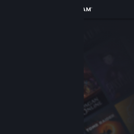
เข้าสู่ระบบ
ร้านค้า
ชุมชน
เกี่ยวกับ
ฝ่ายสนับสนุน
เปลี่ยนภาษา
รับแอป Steam แบบพกพา
ชมเว็บไซต์สำหรับเดสก์ท็อป