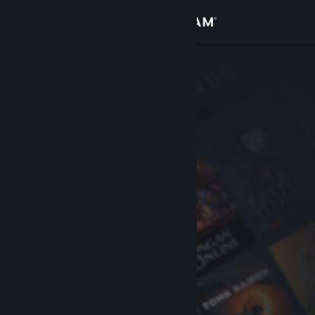
เข้าสู่ระบบ
ร้านค้า
ชุมชน
เกี่ยวกับ
ฝ่ายสนับสนุน
เปลี่ยนภาษา
รับแอป Steam แบบพกพา
ชมเว็บไซต์สำหรับเดสก์ท็อป