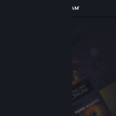
เข้าสู่ระบบ
ร้านค้า
ชุมชน
เกี่ยวกับ
ฝ่ายสนับสนุน
เปลี่ยนภาษา
รับแอป Steam แบบพกพา
ชมเว็บไซต์สำหรับเดสก์ท็อป