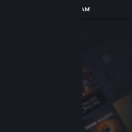
เข้าสู่ระบบ
ร้านค้า
ชุมชน
เกี่ยวกับ
ฝ่ายสนับสนุน
เปลี่ยนภาษา
รับแอป Steam แบบพกพา
ชมเว็บไซต์สำหรับเดสก์ท็อป