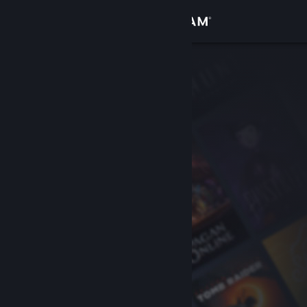
เข้าสู่ระบบ
ร้านค้า
ชุมชน
เกี่ยวกับ
ฝ่ายสนับสนุน
เปลี่ยนภาษา
รับแอป Steam แบบพกพา
ชมเว็บไซต์สำหรับเดสก์ท็อป