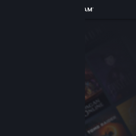
เข้าสู่ระบบ
ร้านค้า
ชุมชน
เกี่ยวกับ
ฝ่ายสนับสนุน
เปลี่ยนภาษา
รับแอป Steam แบบพกพา
ชมเว็บไซต์สำหรับเดสก์ท็อป