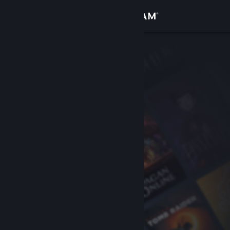
เข้าสู่ระบบ
ร้านค้า
ชุมชน
เกี่ยวกับ
ฝ่ายสนับสนุน
เปลี่ยนภาษา
รับแอป Steam แบบพกพา
ชมเว็บไซต์สำหรับเดสก์ท็อป